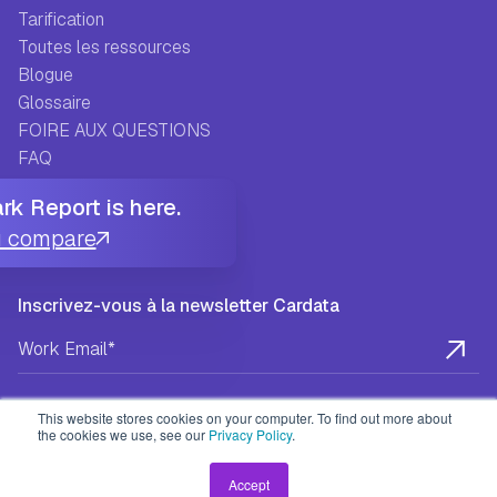
Tarification
Toutes les ressources
Blogue
Glossaire
FOIRE AUX QUESTIONS
FAQ
Histoires de réussite
k Report is here.
Centre d'aide
u compare
Inscrivez-vous à la newsletter Cardata
This website stores cookies on your computer. To find out more about
the cookies we use, see our
Privacy Policy
.
Politique de confidentialité
Termes et conditions
CLUF
Accept