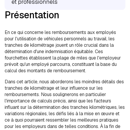
et professionnels
Présentation
Écarts régionaux dans les fourchettes
de kilométrage
En ce qui concerne les remboursements aux employés
Bandes de kilométrage et contrôle des
pour l'utilisation de véhicules personnels au travail, les
coûts
tranches de kilométrage jouent un rôle crucial dans la
détermination d'une indemnisation équitable. Ces
Meilleures pratiques pour la
fourchettes établissent la plage de miles que l'employeur
détermination des tranches de
prévoit qu'un employé parcourra, constituant la base du
calcul des montants de remboursement.
kilométrage
Dans cet article, nous aborderons les moindres détails des
Conclusion
tranches de kilométrage et leur influence sur les
remboursements. Nous soulignerons en particulier
l'importance de calculs précis, ainsi que les facteurs
influant sur la détermination des tranches kilométriques, les
variations régionales, les défis liés à la mise en œuvre et
ce à quoi pourraient ressembler les meilleures pratiques
pour les employeurs dans de telles conditions. À la fin de