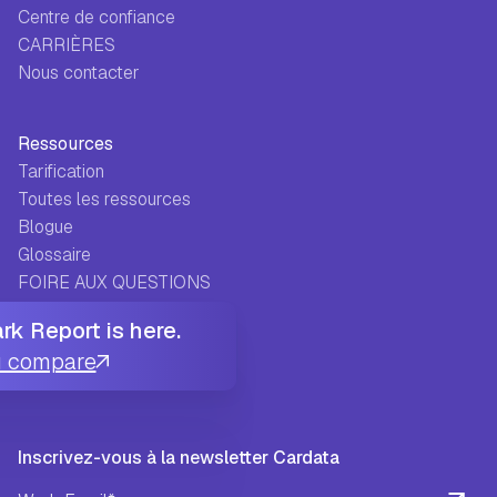
Centre de confiance
CARRIÈRES
Nous contacter
Ressources
Tarification
Toutes les ressources
Blogue
Glossaire
FOIRE AUX QUESTIONS
FAQ
k Report is here.
Histoires de réussite
u compare
Centre d'aide
Inscrivez-vous à la newsletter Cardata